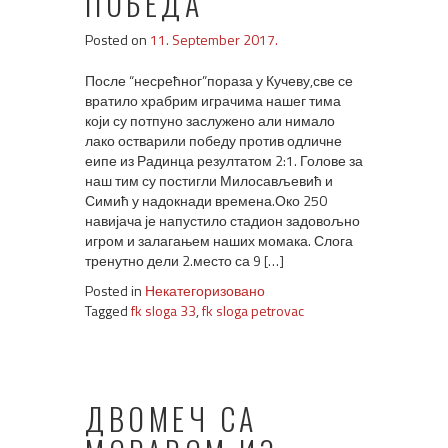
ПОБЕДА
Posted on
11. September 2017.
После “несрећног”пораза у Кучеву,све се
вратило храбрим играчима нашег тима
који су потпуно заслужено али нимало
лако остварили победу против одличне
еипе из Радинца резултатом 2:1. Голове за
наш тим су постигли Милосављевић и
Симић у надокнади времена.Око 250
навијача је напустило стадион задовољно
игром и залагањем наших момака. Слога
тренутно дели 2.место са 9 […]
Posted in
Некатегоризовано
Tagged
fk sloga 33
,
fk sloga petrovac
ДВОМЕЧ СА