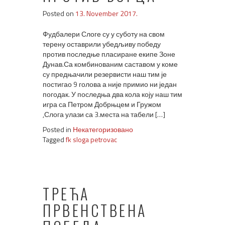
Posted on
13. November 2017.
Фудбалери Слоге су у суботу на свом
терену оставрили убедљиву победу
против последње пласиране екипе Зоне
Дунав.Са комбинованим саставом у коме
су предњачили резервисти наш тим је
постигао 9 голова а није примио ни један
погодак. У последња два кола коју наш тим
игра са Петром Добрњцем и Гружом
,Слога улази са 3.места на табели […]
Posted in
Некатегоризовано
Tagged
fk sloga petrovac
ТРЕЋА
ПРВЕНСТВЕНА