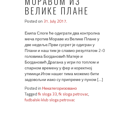
МОРАВОМ ИЗ
ВЕЛИКЕ ПЛАНЕ
Posted on
31. July 2017.
Екипа Слоге ће одиграти два контролна
меча против Мораве из Велике Плане у
две недеље.Први сусрет је одигран у
Плани и наш тим је славио резултатом 2-0
головима Богдановић Матеје и
Богдановић Драгана у игри по топлом и
спарном времену у фер и коректној
уткмици.Игом нашег тима можемо бити
задовољни иако су припреме у пуном […]
Posted in
Некатегоризовано
Tagged
fk sloga 33
,
fk sloga petrovac
,
fudbalski klub sloga petrovac