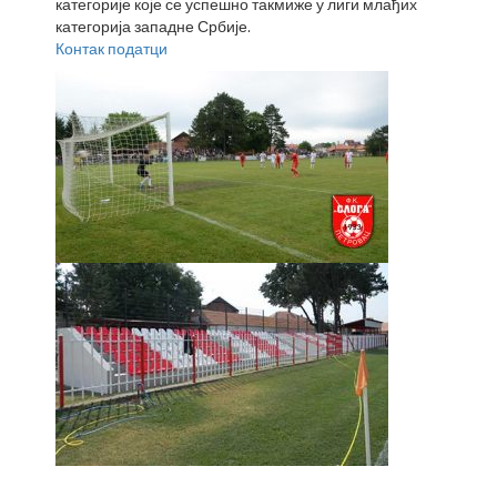
категорије које се успешно такмиже у лиги млађих
категорија западне Србије.
Контак податци