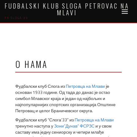
Skip
FUDBALSKI KLUB SLOGA PETROVAC NA
to
MLAVI
content
FK SLOGA 33
О НАМА
Фудбалски клуб Слога из
Петровца на Млави
је
основан 1933 године. Од тада до данас је остао
симбол Млавског краја и један од најбољих и
најпопуларнијих спортских организација Општине
Петровац и целог Браничевског округа.
Фудбалски клуб “Слога’33” из
Петровца на Млави
тренутно наступа у
Зони”Дунав” ФСРЗС
и у свом
саставу има једну сениорску и четири млађе