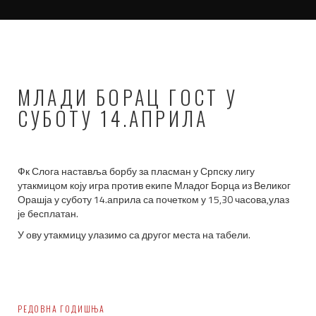
МЛАДИ БОРАЦ ГОСТ У
СУБОТУ 14.АПРИЛА
Фк Слога наставља борбу за пласман у Српску лигу
утакмицом коју игра против екипе Младог Борца из Великог
Орашја у суботу 14.априла са почетком у 15,30 часова,улаз
је бесплатан.
У ову утакмицу улазимо са другог места на табели.
Post
РЕДОВНА ГОДИШЊА