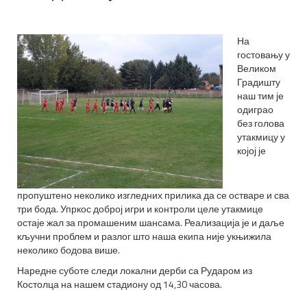
На
гостовању у
Великом
Градишту
наш тим је
одиграо
без голова
утакмицу у
којој је
пропуштено неколико изгледних прилика да се остваре и сва
три бода. Упркос доброј игри и контроли целе утакмице
остаје жал за промашеним шансама. Реализација је и даље
кључни проблем и разлог што наша екипа није укњижила
неколико бодова више.
Наредне суботе следи локални дерби са Рударом из
Костолца на нашем стадиону од 14,30 часова.