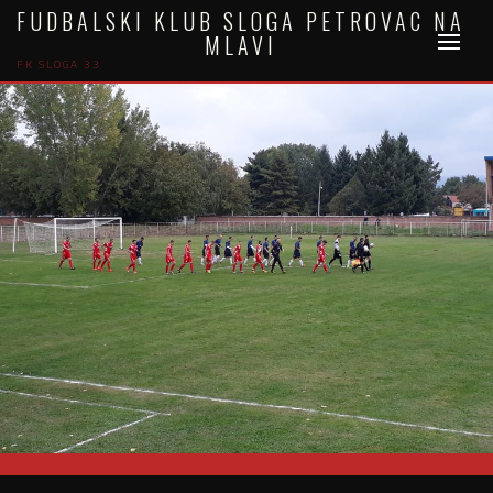
Skip
FUDBALSKI KLUB SLOGA PETROVAC NA
to
MLAVI
content
FK SLOGA 33